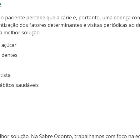
e
, o paciente percebe que a cárie é, portanto, uma doença c
entização dos fatores determinantes e visitas periódicas ao d
a melhor solução.
 açúcar
 dentes
tista
ábitos saudáveis
hor solução. Na Sabre Odonto, trabalhamos com foco na ed