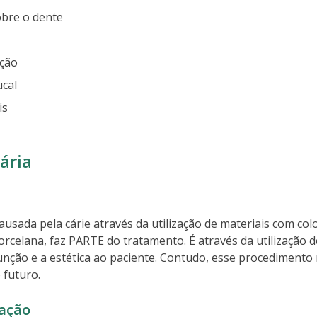
obre o dente
ção
ucal
is
ária
ausada pela cárie através da utilização de materiais com co
orcelana, faz PARTE do tratamento. É através da utilização 
nção e a estética ao paciente. Contudo, esse procediment
 futuro.
ração