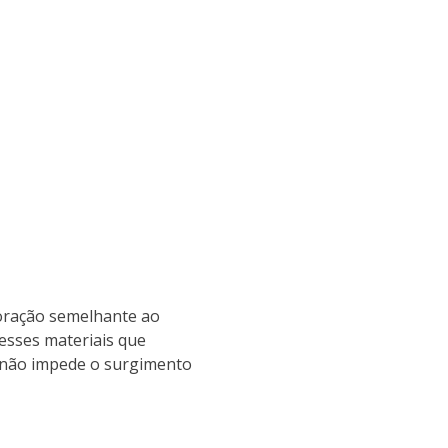
loração semelhante ao
desses materiais que
o não impede o surgimento